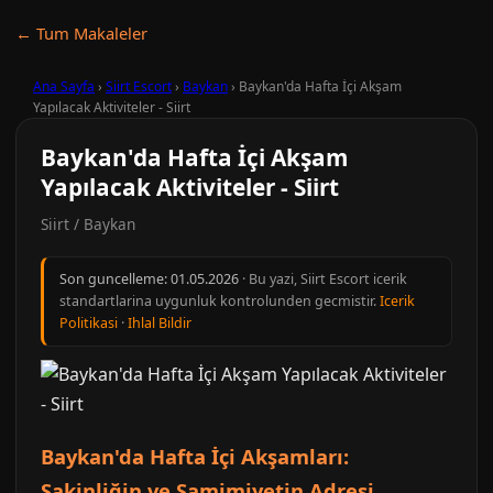
← Tum Makaleler
Ana Sayfa
›
Siirt Escort
›
Baykan
›
Baykan'da Hafta İçi Akşam
Yapılacak Aktiviteler - Siirt
Baykan'da Hafta İçi Akşam
Yapılacak Aktiviteler - Siirt
Siirt / Baykan
Son guncelleme:
01.05.2026
· Bu yazi, Siirt Escort icerik
standartlarina uygunluk kontrolunden gecmistir.
Icerik
Politikasi
·
Ihlal Bildir
Baykan'da Hafta İçi Akşamları:
Sakinliğin ve Samimiyetin Adresi