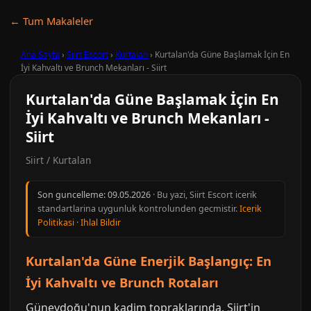
← Tum Makaleler
Ana Sayfa
›
Siirt Escort
›
Kurtalan
›
Kurtalan'da Güne Başlamak İçin En
İyi Kahvaltı ve Brunch Mekanları - Siirt
Kurtalan'da Güne Başlamak İçin En
İyi Kahvaltı ve Brunch Mekanları -
Siirt
Siirt / Kurtalan
Son guncelleme:
09.05.2026
· Bu yazi, Siirt Escort icerik
standartlarina uygunluk kontrolunden gecmistir.
Icerik
Politikasi
·
Ihlal Bildir
Kurtalan'da Güne Enerjik Başlangıç: En
İyi Kahvaltı ve Brunch Rotaları
Güneydoğu'nun kadim topraklarında, Siirt'in