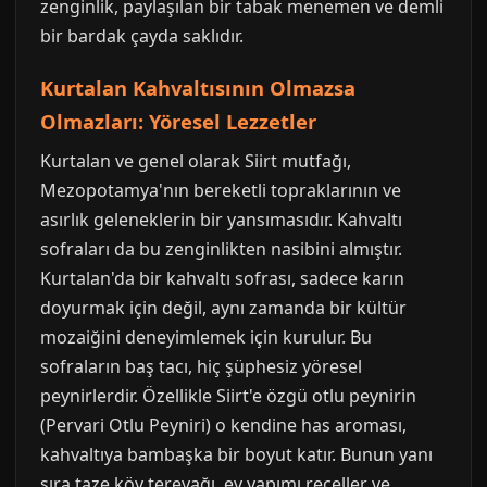
zenginlik, paylaşılan bir tabak menemen ve demli
bir bardak çayda saklıdır.
Kurtalan Kahvaltısının Olmazsa
Olmazları: Yöresel Lezzetler
Kurtalan ve genel olarak Siirt mutfağı,
Mezopotamya'nın bereketli topraklarının ve
asırlık geleneklerin bir yansımasıdır. Kahvaltı
sofraları da bu zenginlikten nasibini almıştır.
Kurtalan'da bir kahvaltı sofrası, sadece karın
doyurmak için değil, aynı zamanda bir kültür
mozaiğini deneyimlemek için kurulur. Bu
sofraların baş tacı, hiç şüphesiz yöresel
peynirlerdir. Özellikle Siirt'e özgü otlu peynirin
(Pervari Otlu Peyniri) o kendine has aroması,
kahvaltıya bambaşka bir boyut katır. Bunun yanı
sıra taze köy tereyağı, ev yapımı reçeller ve