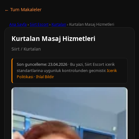
← Tum Makaleler
Ana Sayfa
›
Siirt Escort
›
Kurtalan
›
Kurtalan Masaj Hizmetleri
Kurtalan Masaj Hizmetleri
Siirt / Kurtalan
Son guncelleme:
23.04.2026
· Bu yazi, Siirt Escort icerik
standartlarina uygunluk kontrolunden gecmistir.
Icerik
Politikasi
·
Ihlal Bildir