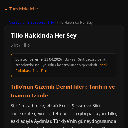
← Tum Makaleler
Ana Sayfa
›
Siirt Escort
›
Tillo
›
Tillo Hakkinda Her Sey
Tillo Hakkinda Her Sey
Siirt / Tillo
Son guncelleme:
23.04.2026
· Bu yazi, Siirt Escort icerik
standartlarina uygunluk kontrolunden gecmistir.
Icerik
Politikasi
·
Ihlal Bildir
Tillo'nun Gizemli Derinlikleri: Tarihin ve
İnancın İzinde
Siirt'in kalbinde, etrafı Eruh, Şirvan ve Siirt
merkez ile çevrili, adeta bir inci gibi parlayan Tillo,
eski adıyla Aydınlar, Türkiye'nin güneydoğusunda