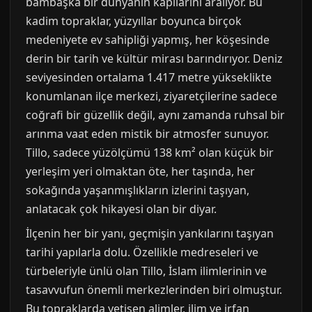
bambaşka bir dünyanın kapılarını aralıyor. Bu
kadim topraklar, yüzyıllar boyunca birçok
medeniyete ev sahipliği yapmış, her köşesinde
derin bir tarih ve kültür mirası barındırıyor. Deniz
seviyesinden ortalama 1.417 metre yükseklikte
konumlanan ilçe merkezi, ziyaretçilerine sadece
coğrafi bir güzellik değil, aynı zamanda ruhsal bir
arınma vaat eden mistik bir atmosfer sunuyor.
Tillo, sadece yüzölçümü 138 km² olan küçük bir
yerleşim yeri olmaktan öte, her taşında, her
sokağında yaşanmışlıkların izlerini taşıyan,
anlatacak çok hikayesi olan bir diyar.
İlçenin her bir yanı, geçmişin yankılarını taşıyan
tarihi yapılarla dolu. Özellikle medreseleri ve
türbeleriyle ünlü olan Tillo, İslam ilimlerinin ve
tasavvufun önemli merkezlerinden biri olmuştur.
Bu topraklarda yetişen alimler, ilim ve irfan