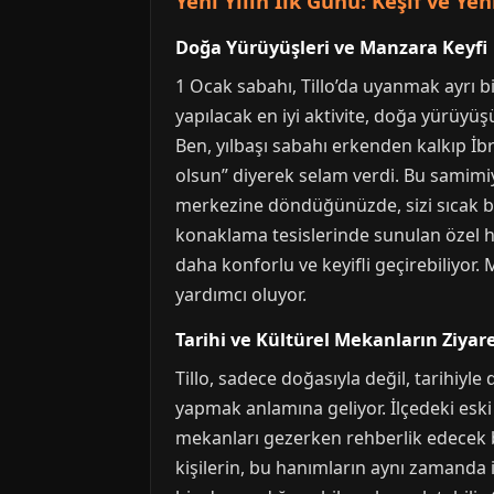
Yeni Yılın İlk Günü: Keşif ve Ye
Doğa Yürüyüşleri ve Manzara Keyfi
1 Ocak sabahı, Tillo’da uyanmak ayrı bi
yapılacak en iyi aktivite, doğa yürüyüşü
Ben, yılbaşı sabahı erkenden kalkıp İbr
olsun” diyerek selam verdi. Bu samimiy
merkezine döndüğünüzde, sizi sıcak bir 
konaklama tesislerinde sunulan özel hi
daha konforlu ve keyifli geçirebiliyor.
yardımcı oluyor.
Tarihi ve Kültürel Mekanların Ziyare
Tillo, sadece doğasıyla değil, tarihiyle 
yapmak anlamına geliyor. İlçedeki eski 
mekanları gezerken rehberlik edecek biri
kişilerin, bu hanımların aynı zamanda i