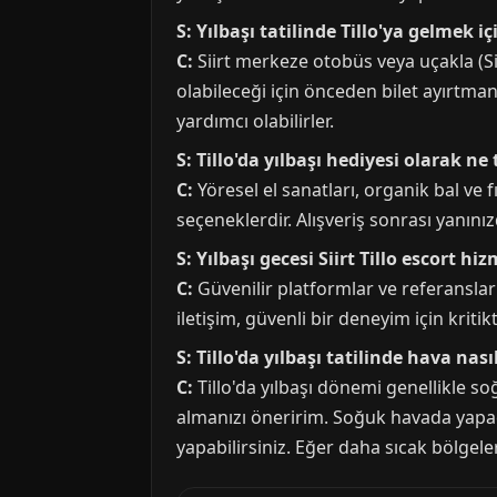
S: Yılbaşı tatilinde Tillo'ya gelmek 
C:
Siirt merkeze otobüs veya uçakla (Sii
olabileceği için önceden bilet ayırtma
yardımcı olabilirler.
S: Tillo'da yılbaşı hediyesi olarak ne
C:
Yöresel el sanatları, organik bal ve 
seçeneklerdir. Alışveriş sonrası yanınız
S: Yılbaşı gecesi Siirt Tillo escort h
C:
Güvenilir platformlar ve referansla
iletişim, güvenli bir deneyim için kritikti
S: Tillo'da yılbaşı tatilinde hava nas
C:
Tillo'da yılbaşı dönemi genellikle soğ
almanızı öneririm. Soğuk havada yapaca
yapabilirsiniz. Eğer daha sıcak bölgel