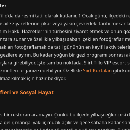
ler
llo’da da resmi tatil olarak kutlanır. 1 Ocak günü, ilçedeki re
le aile ziyaretlerine çıkar veya yakın çevredeki tarihi mekanlar
rahim Hakkı Hazretleri’nin türbesini ziyaret etmek ve onun 
nzara sunar ve özellikle yılbaşı sabahı çekilen fotoğraflar m
kları fotoğraflamak da tatil gününün en keyifli aktivitelerind
gezilere ayırın. Bu kadar yoğun bir gezi programı sonrası a
lara girebiliyor. İşte tam bu noktada, Siirt Tillo VIP escort 
izmetleri organize edebiliyor. Özellikle
Siirt Kurtalan
gibi kom
lmaz kılmak için hazır bekliyor.
fleri ve Sosyal Hayat
s bir restoran aramayın. Çünkü bu ilçede yılbaşı eğlencesi d
a gelir, mangal yakılır, müzik açılır ve gece sabaha kadar soh