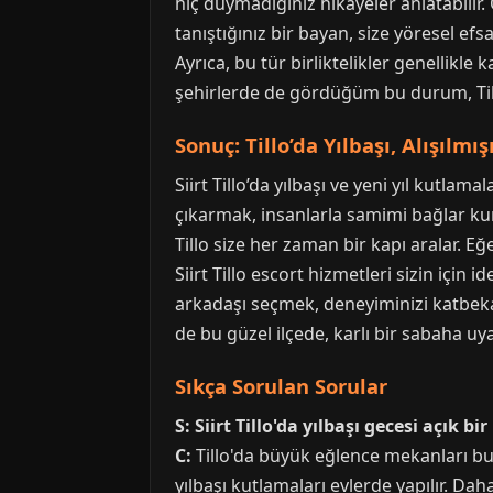
hiç duymadığınız hikayeler anlatabilir.
tanıştığınız bir bayan, size yöresel ef
Ayrıca, bu tür birliktelikler genellikle ka
şehirlerde de gördüğüm bu durum, Tillo
Sonuç: Tillo’da Yılbaşı, Alışılm
Siirt Tillo’da yılbaşı ve yeni yıl kutlam
çıkarmak, insanlarla samimi bağlar kur
Tillo size her zaman bir kapı aralar. E
Siirt Tillo escort hizmetleri sizin için 
arkadaşı seçmek, deneyiminizi katbekat
de bu güzel ilçede, karlı bir sabaha uya
Sıkça Sorulan Sorular
S: Siirt Tillo'da yılbaşı gecesi açık
C:
Tillo'da büyük eğlence mekanları bul
yılbaşı kutlamaları evlerde yapılır. Dah