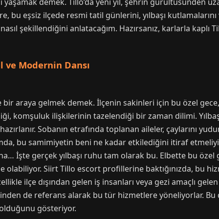
 yaşamak demek. Tillo’da yeni yıl, şehrin gürültüsünden uza
e, bu eşsiz ilçede resmi tatil günlerini, yılbaşı kutlamalarını
n nasıl şekillendiğini anlatacağım. Hazırsanız, karlarla kaplı T
el ve Modernin Dansı
 bir araya gelmek demek. İlçenin sakinleri için bu özel gece,
ği, komşuluk ilişkilerinin tazelendiği bir zaman dilimi. Yılbaş
zırlanır. Sobanın etrafında toplanan aileler, çaylarını yudu
mda, bu samimiyetin beni ne kadar etkilediğini itiraf etmeliy
aha… İşte gerçek yılbaşı ruhu tam olarak bu. Elbette bu özel
e olabiliyor. Siirt Tillo escort profillerine baktığınızda, bu 
ikle ilçe dışından gelen iş insanları veya gezi amaçlı gelen 
nden de referans alarak bu tür hizmetlere yöneliyorlar. Bu
 olduğunu gösteriyor.