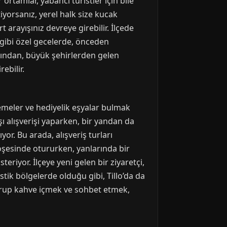
rtamlar, yabancı turistler için bile
iyorsanız, yerel halk size kucak
 arayışınız devreye girebilir. İlçede
şı gibi özel gecelerde, önceden
dışından, büyük şehirlerden gelen
ebilir.
lemeler ve hediyelik eşyalar bulmak
şı alışverişi yaparken, bir yandan da
yor. Bu arada, alışveriş turları
 köşesinde otururken, yanlarında bir
riyor. İlçeye yeni gelen bir ziyaretçi,
istik bölgelerde olduğu gibi, Tillo’da da
oturup kahve içmek ve sohbet etmek,