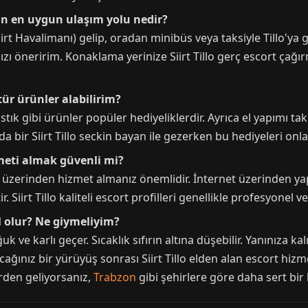
için en uygun ulaşım yolu nedir?
rt Havalimanı) gelip, oradan minibüs veya taksiyle Tillo'ya ge
nızı öneririm. Konaklama yerinize Siirt Tillo gerç escort ça
 tür ürünler alabilirim?
fıstık gibi ürünler popüler hediyeliklerdir. Ayrıca el yapımı 
da bir Siirt Tillo seckin bayan ile gezerken bu hediyeleri onlar
izmeti almak güvenli mi?
r üzerinden hizmet almanız önemlidir. İnternet üzerinden ya
r. Siirt Tillo kaliteli escort profilleri genellikle profesyonel ve 
ıl olur? Ne giymeliyim?
uk ve karlı geçer. Sıcaklık sıfırın altına düşebilir. Yanınıza k
ğınız bir yürüyüş sonrası Siirt Tillo elden alan escort hizm
erden geliyorsanız,
Trabzon
gibi şehirlere göre daha sert bir k