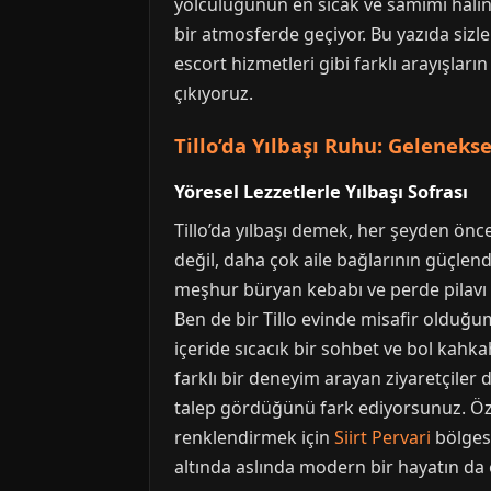
yolculuğunun en sıcak ve samimi halini
bir atmosferde geçiyor. Bu yazıda sizler
escort hizmetleri gibi farklı arayışları
çıkıyoruz.
Tillo’da Yılbaşı Ruhu: Geleneks
Yöresel Lezzetlerle Yılbaşı Sofrası
Tillo’da yılbaşı demek, her şeyden önce
değil, daha çok aile bağlarının güçlendi
meşhur büryan kebabı ve perde pilavı ha
Ben de bir Tillo evinde misafir olduğu
içeride sıcacık bir sohbet ve bol kahk
farklı bir deneyim arayan ziyaretçiler d
talep gördüğünü fark ediyorsunuz. Özell
renklendirmek için
Siirt Pervari
bölgesi
altında aslında modern bir hayatın da