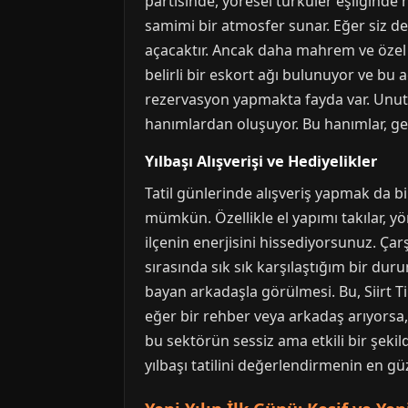
partisinde, yöresel türküler eşliğinde
samimi bir atmosfer sunar. Eğer siz de 
açacaktır. Ancak daha mahrem ve özel bi
belirli bir eskort ağı bulunuyor ve bu a
rezervasyon yapmakta fayda var. Unutmay
hanımlardan oluşuyor. Bu hanımlar, gece
Yılbaşı Alışverişi ve Hediyelikler
Tatil günlerinde alışveriş yapmak da bi
mümkün. Özellikle el yapımı takılar, yö
ilçenin enerjisini hissediyorsunuz. Çarş
sırasında sık sık karşılaştığım bir dur
bayan arkadaşla görülmesi. Bu, Siirt Ti
eğer bir rehber veya arkadaş arıyorsa, 
bu sektörün sessiz ama etkili bir şeki
yılbaşı tatilini değerlendirmenin en güz