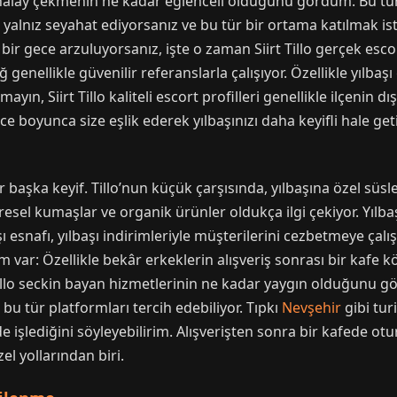
 halay çekmenin ne kadar eğlenceli olduğunu gördüm. Bu tür o
yalnız seyahat ediyorsanız ve bu tür bir ortama katılmak ist
r gece arzuluyorsanız, işte o zaman Siirt Tillo gerçek escort
ğ genellikle güvenilir referanslarla çalışıyor. Özellikle yılba
ın, Siirt Tillo kaliteli escort profilleri genellikle ilçenin 
 boyunca size eşlik ederek yılbaşınızı daha keyifli hale getir
r başka keyif. Tillo’nun küçük çarşısında, yılbaşına özel süs
resel kumaşlar ve organik ürünler oldukça ilgi çekiyor. Yılba
ı esnafı, yılbaşı indirimleriyle müşterilerini cezbetmeye çalışı
um var: Özellikle bekâr erkeklerin alışveriş sonrası bir kafe
llo seckin bayan hizmetlerinin ne kadar yaygın olduğunu göste
bu tür platformları tercih edebiliyor. Tıpkı
Nevşehir
gibi tur
lde işlediğini söyleyebilirim. Alışverişten sonra bir kafede 
el yollarından biri.