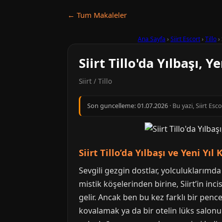
← Tum Makaleler
Ana Sayfa
›
Siirt Escort
›
Tillo
›
Siirt Tillo'da Yılbaşı, 
Siirt / Tillo
Son guncelleme:
01.07.2026
· Bu yazi, Siirt Es
Siirt Tillo’da Yılbaşı ve Yeni Yıl
Sevgili gezgin dostlar, yolculuklarımd
mistik köşelerinden birine, Siirt’in in
gelir. Ancak ben bu kez farklı bir penc
kovalamak ya da bir otelin lüks salon