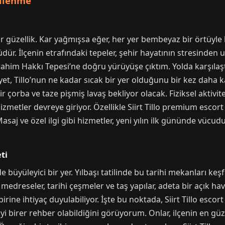
nilenme
r güzellik. Kar yağmışsa eğer, her yer bembeyaz bir örtüyle k
dür. İlçenin etrafındaki tepeler, şehir hayatının stresinden u
ahim Hakkı Tepesi’ne doğru yürüyüşe çıktım. Yolda karşılaştı
et, Tillo’nun ne kadar sıcak bir yer olduğunu bir kez daha ka
çorba ve taze pişmiş lavaş bekliyor olacak. Fiziksel aktivite
zmetler devreye giriyor. Özellikle Siirt Tillo premium escort
 Masaj ve özel ilgi gibi hizmetler, yeni yılın ilk gününde vü
ti
de büyüleyici bir yer. Yılbaşı tatilinde bu tarihi mekanları keş
medreseler, tarihi çeşmeler ve taş yapılar, adeta bir açık ha
ne ihtiyaç duyulabiliyor. İşte bu noktada, Siirt Tillo escort 
yi birer rehber olabildiğini görüyorum. Onlar, ilçenin en güze