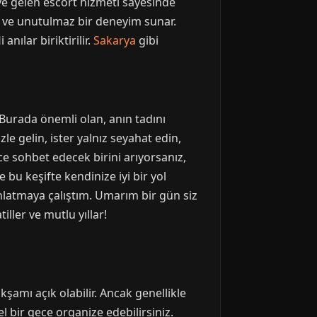
eve gelen escort hizmeti sayesinde
mi ve unutulmaz bir deneyim sunar.
anılar biriktirilir.
Sakarya
gibi
ı. Burada önemli olan, anın tadını
e gelin, ister yalnız seyahat edin,
ce sohbet edecek birini arıyorsanız,
ve bu keşifte kendinize iyi bir yol
anlatmaya çalıştım. Umarım bir gün siz
iller ve mutlu yıllar!
şamı açık olabilir. Ancak genellikle
el bir gece organize edebilirsiniz.