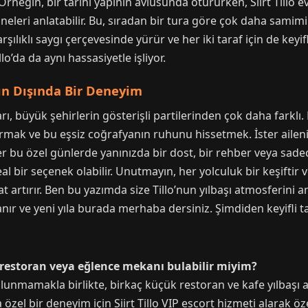
 Örneğin, bir tarihi yapının avlusunda otururken, Siirt Tillo 
saneleri anlatabilir. Bu, sıradan bir tura göre çok daha sami
rşılıklı saygı çerçevesinde yürür ve her iki taraf için de keyifli 
’da da aynı hassasiyetle işliyor.
ışın Dışında Bir Deneyim
aları, büyük şehirlerin gösterişli partilerinden çok daha farkl
mak ve bu eşsiz coğrafyanın ruhunu hissetmek. İster ailenizl
ğer bu özel günlerde yanınızda bir dost, bir rehber veya sade
ideal bir seçenek olabilir. Unutmayın, her yolculuk bir keşiftir 
 artırır. Ben bu yazımda size Tillo’nun yılbaşı atmosferini 
nır ve yeni yıla burada merhaba dersiniz. Şimdiden keyifli tat
 bir restoran veya eğlence mekanı bulabilir miyim?
unmamakla birlikte, birkaç küçük restoran ve kafe yılbaşı ak
a özel bir deneyim için Siirt Tillo VIP escort hizmeti alarak öz